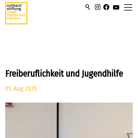
über uns
hilfen/leistung
campus
Freiberuflichkeit und Jugendhilfe
sportmentoring
01. Aug 2025
aktuell
karriere
kontakt