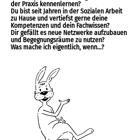
Termine
der Praxis kennenlernen?
Du bist seit Jahren in der Sozialen Arbeit
sportmentoring
zu Hause und vertiefst gerne deine
Kompetenzen und dein Fachwissen?
aktuell
Dir gefällt es neue Netzwerke aufzubauen
und Begegnungsräume zu nutzen?
karriere
Was mache ich eigentlich, wenn…?
kontakt
freie kapazitäten
FAIRMILIE
initiativbewerbung