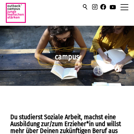
über uns
hilfen/leistung
campus
campus
Über den campus
Social Talk
Fortbildungen
Wir sind dabei!
Du studierst Soziale Arbeit, machst eine
Praxisphase/Praktikum
Ausbildung zur/zum Erzieher*in und willst
mehr über Deinen zukünftigen Beruf aus