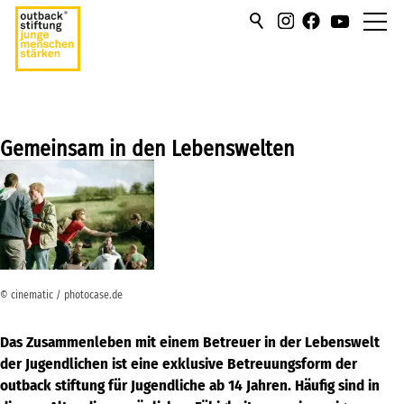
über uns
hilfen/leistung
Gemeinsam in den Lebenswelten
Stationär
Sozialpädagogische
Lebensgemeinschaft
Gemeinsam in der Lebenswelt
© cinematic / photocase.de
der Jugendlichen
Individualpädagogische Projekte
Das Zusammenleben mit einem Betreuer in der Lebenswelt
der Jugendlichen ist eine exklusive Betreuungsform der
Unbegleitete minderjährige
outback stiftung für Jugendliche ab 14 Jahren. Häufig sind in
Flüchtlinge