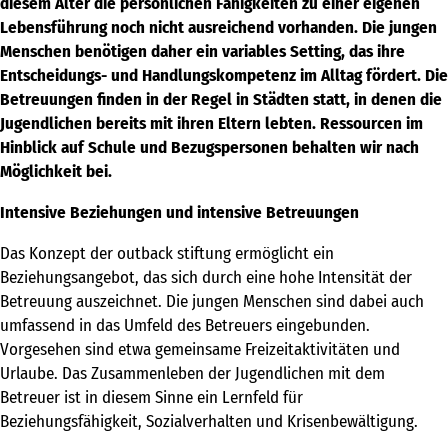
diesem Alter die persönlichen Fähigkeiten zu einer eigenen
Lebensführung noch nicht ausreichend vorhanden. Die jungen
Ambulant
Menschen benötigen daher ein variables Setting, das ihre
Kompetenzen
Entscheidungs- und Handlungskompetenz im Alltag fördert. Die
Betreuungen finden in der Regel in Städten statt, in denen die
campus
Jugendlichen bereits mit ihren Eltern lebten. Ressourcen im
Hinblick auf Schule und Bezugspersonen behalten wir nach
sportmentoring
Möglichkeit bei.
aktuell
Intensive Beziehungen und intensive Betreuungen
Das Konzept der outback stiftung ermöglicht ein
karriere
Beziehungsangebot, das sich durch eine hohe Intensität der
Betreuung auszeichnet. Die jungen Menschen sind dabei auch
kontakt
umfassend in das Umfeld des Betreuers eingebunden.
freie kapazitäten
Vorgesehen sind etwa gemeinsame Freizeitaktivitäten und
Urlaube. Das Zusammenleben der Jugendlichen mit dem
FAIRMILIE
Betreuer ist in diesem Sinne ein Lernfeld für
Beziehungsfähigkeit, Sozialverhalten und Krisenbewältigung.
initiativbewerbung