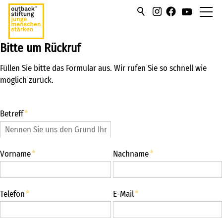
Bitte um Rückruf
über uns
Füllen Sie bitte das Formular aus. Wir rufen Sie so schnell wie
hilfen/leistung
möglich zurück.
campus
Betreff
*
sportmentoring
Vorname
*
Nachname
*
aktuell
karriere
Telefon
*
E-Mail
*
kontakt
Geschäftsstelle