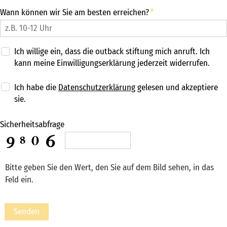
Wann können wir Sie am besten erreichen?
*
Adresse
Bitte um Rückruf
Präsenzbüro Düsseldorf
Ich willige ein, dass die outback stiftung mich anruft. Ich
Präsenzbüro Köln
kann meine Einwilligungserklärung jederzeit widerrufen.
Newsletter
Ich habe die
Datenschutzerklärung
gelesen und akzeptiere
freie kapazitäten
sie.
FAIRMILIE
Sicherheitsabfrage
initiativbewerbung
Bitte geben Sie den Wert, den Sie auf dem Bild sehen, in das
Feld ein.
Senden