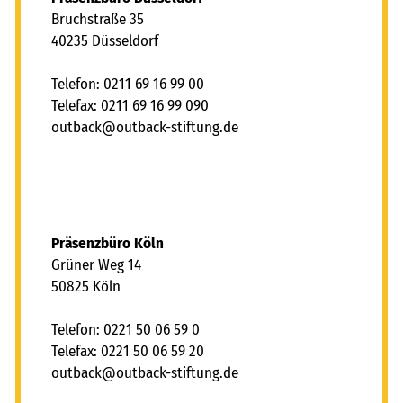
Bruchstraße 35
40235 Düsseldorf
Telefon: 0211 69 16 99 00
Telefax: 0211 69 16 99 090
tb
ck
tb
ck-st
ft
ng
d
Präsenzbüro Köln
Grüner Weg 14
50825 Köln
Telefon: 0221 50 06 59 0
Telefax: 0221 50 06 59 20
tb
ck
tb
ck-st
ft
ng
d