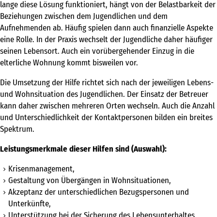
Betreuung im eigenen Wohnraum
lange diese Lösung funktioniert, hängt von der Belastbarkeit der
Beziehungen zwischen dem Jugendlichen und dem
Tandembetreuungen
Aufnehmenden ab. Häufig spielen dann auch finanzielle Aspekte
eine Rolle. In der Praxis wechselt der Jugendliche daher häufiger
Sozialpädagogische Familienhilfe
seinen Lebensort. Auch ein vorübergehender Einzug in die
Kompetenzen
elterliche Wohnung kommt bisweilen vor.
campus
Die Umsetzung der Hilfe richtet sich nach der jeweiligen Lebens-
und Wohnsituation des Jugendlichen. Der Einsatz der Betreuer
sportmentoring
kann daher zwischen mehreren Orten wechseln. Auch die Anzahl
und Unterschiedlichkeit der Kontaktpersonen bilden ein breites
Spektrum.
aktuell
Leistungsmerkmale dieser Hilfen sind (Auswahl):
karriere
Krisenmanagement,
kontakt
Gestaltung von Übergängen in Wohnsituationen,
Akzeptanz der unterschiedlichen Bezugspersonen und
freie kapazitäten
Unterkünfte,
Unterstützung bei der Sicherung des Lebensunterhaltes,