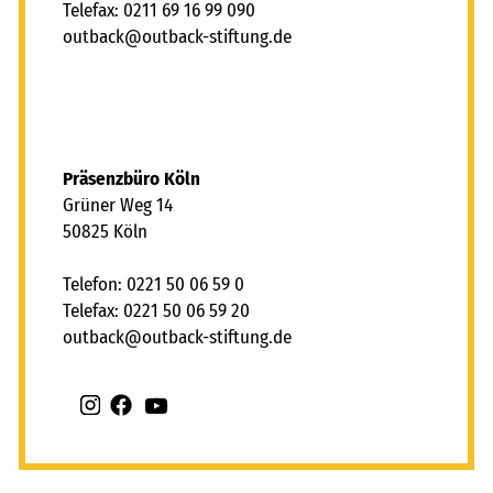
Telefax: 0211 69 16 99 090
tb
ck
tb
ck-st
ft
ng
d
Präsenzbüro Köln
Grüner Weg 14
50825 Köln
Telefon: 0221 50 06 59 0
Telefax: 0221 50 06 59 20
tb
ck
tb
ck-st
ft
ng
d