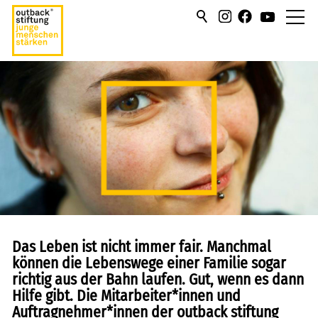
über uns
hilfen/leistung
campus
sportmentoring
aktuell
Das Leben ist nicht immer fair. Manchmal
karriere
können die Lebenswege einer Familie sogar
richtig aus der Bahn laufen. Gut, wenn es dann
kontakt
Hilfe gibt. Die Mitarbeiter*innen und
Auftragnehmer*innen der outback stiftung