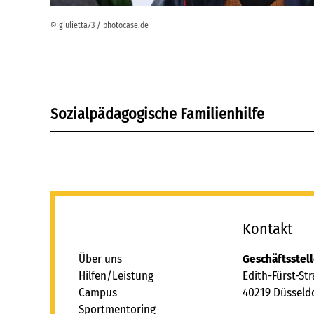
© giulietta73 / photocase.de
Betreuung in der Familie
Sozialpädagogische Familienhilfe
Betreuung am selbstgesuchten Wohnort
Betreuung im Umfeld
Betreuung im eigenen Wohnraum
Tandembetreuungen
_
Kontakt
Über uns
Geschäftsstel
Hilfen/Leistung
Edith-Fürst-St
Campus
40219 Düsseld
Sportmentoring