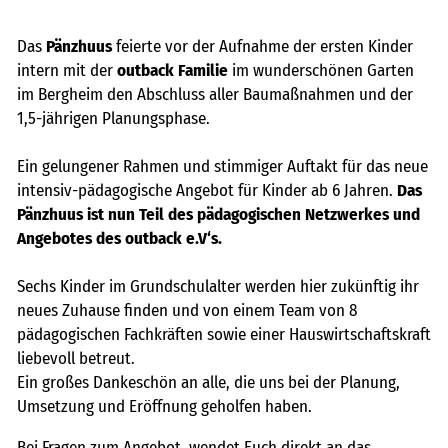
freie kapazitäten
FAIRMILIE
Das
Pänzhuus
feierte vor der Aufnahme der ersten Kinder
intern mit der
outback Familie
im wunderschönen Garten
initiativbewerbung
im Bergheim den Abschluss aller Baumaßnahmen und der
1,5-jährigen Planungsphase.
Ein gelungener Rahmen und stimmiger Auftakt für das neue
intensiv-pädagogische Angebot für Kinder ab 6 Jahren.
Das
Pänzhuus ist nun Teil des pädagogischen Netzwerkes und
Angebotes des outback e.V‘s.
Sechs Kinder im Grundschulalter werden hier zukünftig ihr
neues Zuhause finden und von einem Team von 8
pädagogischen Fachkräften sowie einer Hauswirtschaftskraft
liebevoll betreut.
Ein großes Dankeschön an alle, die uns bei der Planung,
Umsetzung und Eröffnung geholfen haben.
Bei Fragen zum Angebot, wendet Euch direkt an das