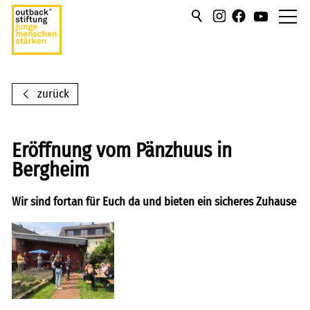
über uns
zurück
hilfen/leistung
campus
Eröffnung vom Pänzhuus in
Bergheim
sportmentoring
Wir sind fortan für Euch da und bieten ein sicheres Zuhause
aktuell
karriere
kontakt