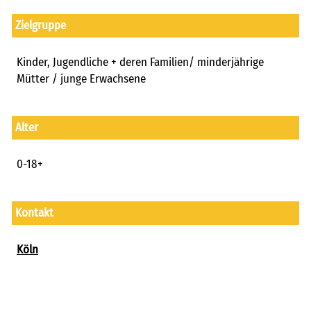
freie kapazitäten
Zielgruppe
FAIRMILIE
initiativbewerbung
Kinder, Jugendliche + deren Familien/ minderjährige
Mütter / junge Erwachsene
Alter
0-18+
Kontakt
Köln