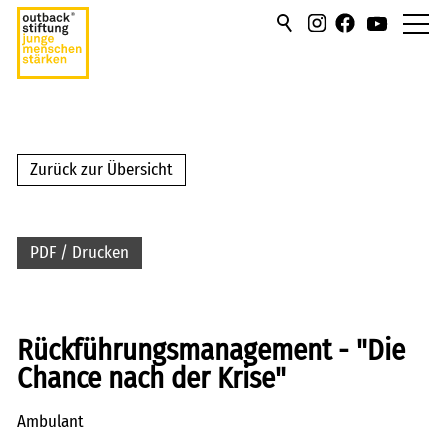
über uns
hilfen/leistung
Zurück zur Übersicht
campus
PDF / Drucken
sportmentoring
aktuell
Rückführungsmanagement - "Die
karriere
Chance nach der Krise"
kontakt
Ambulant