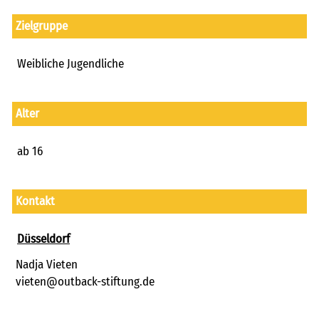
freie kapazitäten
Zielgruppe
FAIRMILIE
initiativbewerbung
Weibliche Jugendliche
Alter
ab 16
Kontakt
Düsseldorf
Nadja Vieten
vieten@outback-stiftung.de