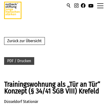
über uns
hilfen/leistung
Zurück zur Übersicht
campus
PDF / Drucken
sportmentoring
aktuell
Trainingswohnung als „Tür an Tür“
karriere
Konzept (§ 34/41 SGB VIII) Krefeld
kontakt
Düsseldorf Stationär