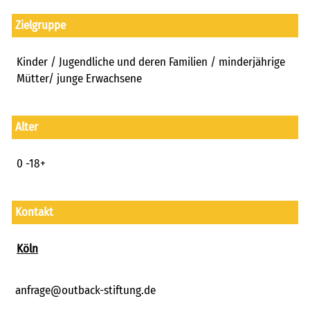
freie kapazitäten
Zielgruppe
FAIRMILIE
initiativbewerbung
Kinder / Jugendliche und deren Familien / minderjährige
Mütter/ junge Erwachsene
Alter
0 -18+
Kontakt
Köln
anfrage@outback-stiftung.de