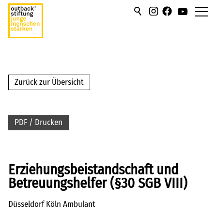
über uns
hilfen/leistung
Zurück zur Übersicht
campus
PDF / Drucken
sportmentoring
aktuell
Erziehungsbeistandschaft und
karriere
Betreuungshelfer (§30 SGB VIII)
kontakt
Düsseldorf Köln Ambulant